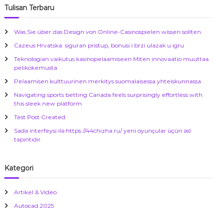
i
Tulisan Terbaru
:
Was Sie über das Design von Online-Casinospielen wissen sollten
Cazeus Hrvatska: siguran pristup, bonusi i brzi ulazak u igru
Teknologian vaikutus kasinopelaamiseen Miten innovaatio muuttaa
pelikokemusta
Pelaamisen kulttuurinen merkitys suomalaisessa yhteiskunnassa
Navigating sports betting Canada feels surprisingly effortless with
this sleek new platform
Test Post Created
Sadə interfeysi ilə https://44chizha.ru/ yeni oyunçular üçün əsl
tapıntıdır
Kategori
Artikel & Video
Autocad 2025