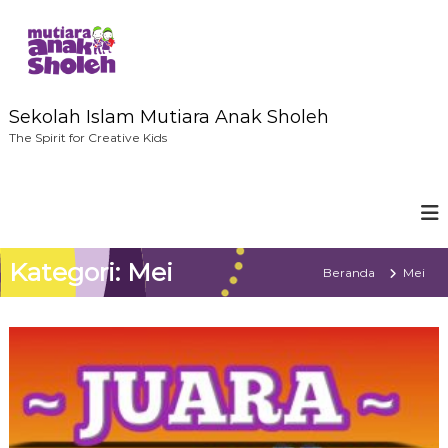
L
o
n
c
a
t
Sekolah Islam Mutiara Anak Sholeh
k
The Spirit for Creative Kids
e
k
o
n
t
e
Kategori:
Mei
Beranda
Mei
n