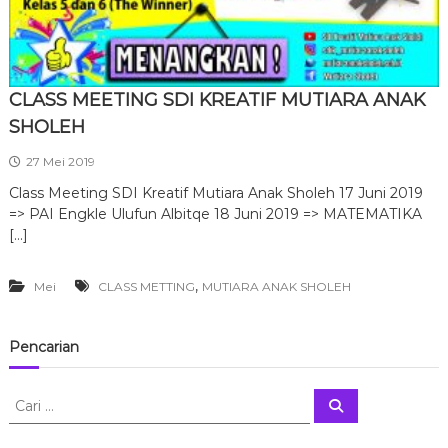
CLASS MEETING SDI KREATIF MUTIARA ANAK
SHOLEH
27 Mei 2019
Class Meeting SDI Kreatif Mutiara Anak Sholeh 17 Juni 2019
=> PAI Engkle Ulufun Albitqe 18 Juni 2019 => MATEMATIKA
[…]
,
Mei
CLASS METTING
MUTIARA ANAK SHOLEH
Pencarian
C
C
a
a
r
r
i